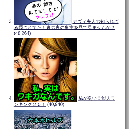
デヴィ夫人の知られざ
る隠されてた！裏の裏の事実を見て見ませんか？
(48,264)
脇が臭い芸能人ラ
ンキング２０！
(40,940)