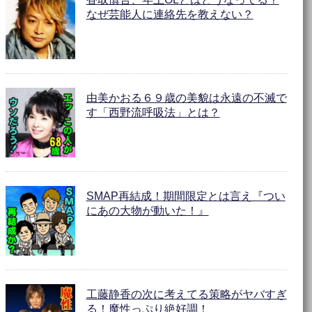
なぜ芸能人に連絡先を教えない？
由美かおる６９歳の美貌は永遠の不滅で
す「西野流呼吸法」とは？
SMAP再結成！期間限定とは言え『つい
にあの大物が動いた！』
工藤静香の次に考えてる策略がヤバすぎ
る！魔性っぷり絶好調！