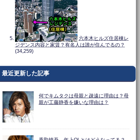
六本木ヒルズ住居棟レ
ジデンス内容と家賃？有名人は誰が住んでるの？
(34,259)
最近更新した記事
何でキムタクは母親と疎遠に理由は？母
親が工藤静香を嫌いな理由は？
香取慎吾、年上OLとはどうなってる？