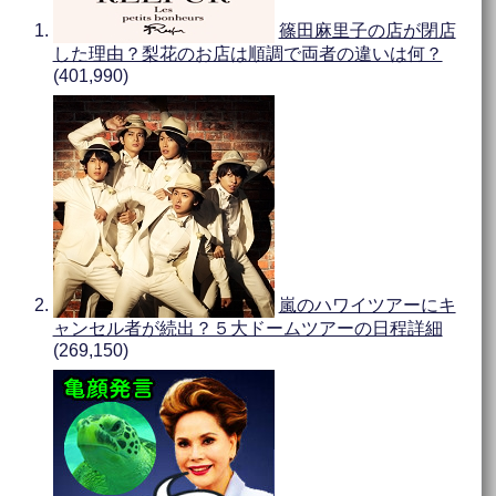
篠田麻里子の店が閉店
した理由？梨花のお店は順調で両者の違いは何？
(401,990)
嵐のハワイツアーにキ
ャンセル者が続出？５大ドームツアーの日程詳細
(269,150)