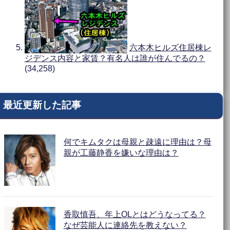
六本木ヒルズ住居棟レ
ジデンス内容と家賃？有名人は誰が住んでるの？
(34,258)
最近更新した記事
何でキムタクは母親と疎遠に理由は？母
親が工藤静香を嫌いな理由は？
香取慎吾、年上OLとはどうなってる？
なぜ芸能人に連絡先を教えない？