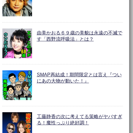
由美かおる６９歳の美貌は永遠の不滅で
す「西野流呼吸法」とは？
SMAP再結成！期間限定とは言え『つい
にあの大物が動いた！』
工藤静香の次に考えてる策略がヤバすぎ
る！魔性っぷり絶好調！