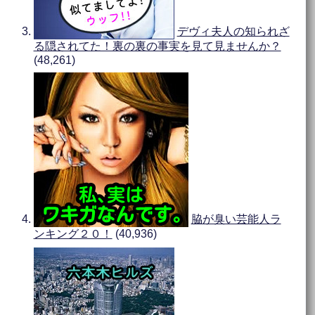
デヴィ夫人の知られざ
る隠されてた！裏の裏の事実を見て見ませんか？
(48,261)
脇が臭い芸能人ラ
ンキング２０！
(40,936)