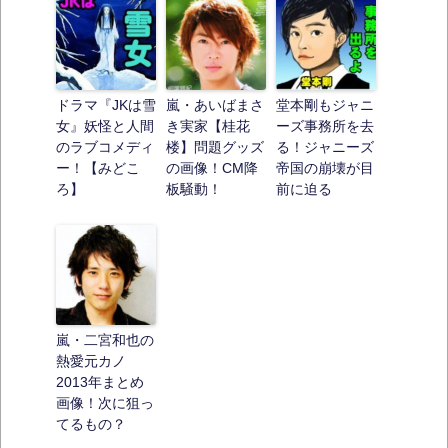
ドラマ『JKは雪
嵐・あいばまさ
堂本剛もジャニ
女』妖怪と人間
き実家【桂花
ーズ事務所を去
のラブコメディ
楼】問題グッズ
る！ジャニーズ
ー！【みどこ
の画像！CM降
帝国の崩壊が目
ろ】
板騒動！
前に迫る
嵐・二宮和也の
熱愛元カノ
2013年まとめ
画像！次に狙っ
てるもの？