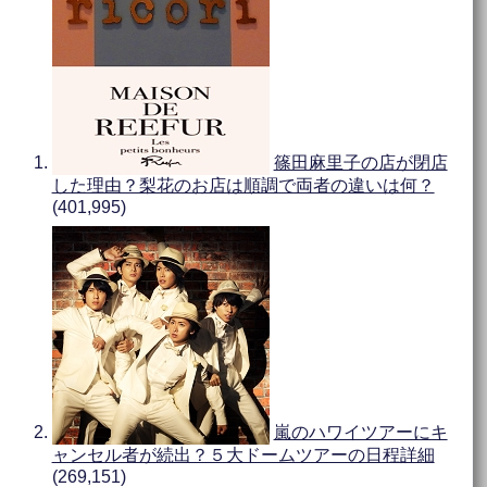
篠田麻里子の店が閉店
した理由？梨花のお店は順調で両者の違いは何？
(401,995)
嵐のハワイツアーにキ
ャンセル者が続出？５大ドームツアーの日程詳細
(269,151)