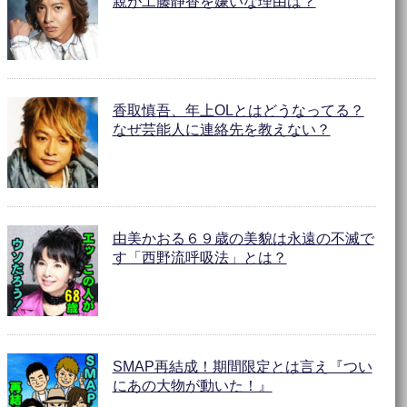
親が工藤静香を嫌いな理由は？
香取慎吾、年上OLとはどうなってる？
なぜ芸能人に連絡先を教えない？
由美かおる６９歳の美貌は永遠の不滅で
す「西野流呼吸法」とは？
SMAP再結成！期間限定とは言え『つい
にあの大物が動いた！』