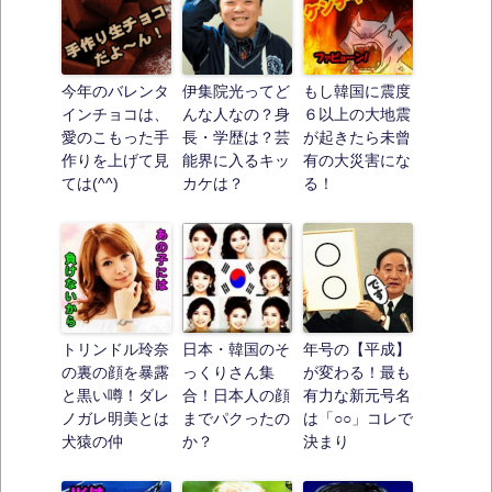
今年のバレンタ
伊集院光ってど
もし韓国に震度
インチョコは、
んな人なの？身
６以上の大地震
愛のこもった手
長・学歴は？芸
が起きたら未曾
作りを上げて見
能界に入るキッ
有の大災害にな
ては(^^)
カケは？
る！
トリンドル玲奈
日本・韓国のそ
年号の【平成】
の裏の顔を暴露
っくりさん集
が変わる！最も
と黒い噂！ダレ
合！日本人の顔
有力な新元号名
ノガレ明美とは
までパクったの
は「○○」コレで
犬猿の仲
か？
決まり