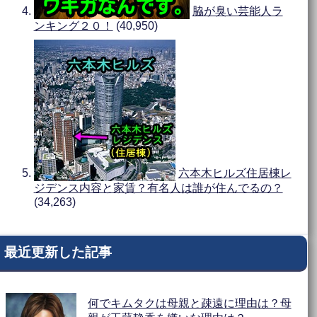
脇が臭い芸能人ラ
ンキング２０！
(40,950)
六本木ヒルズ住居棟レ
ジデンス内容と家賃？有名人は誰が住んでるの？
(34,263)
最近更新した記事
何でキムタクは母親と疎遠に理由は？母