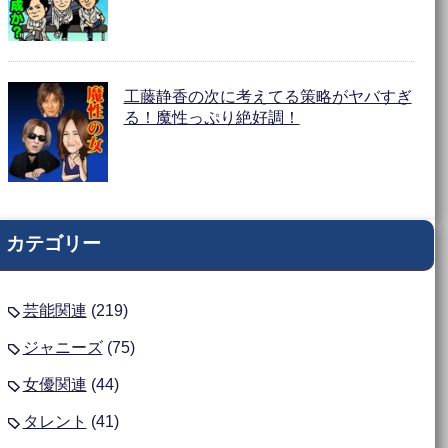
工藤静香の次に考えてる策略がヤバすぎ
る！魔性っぷり絶好調！
カテゴリー
芸能関連
(219)
ジャニーズ
(75)
女優関連
(44)
タレント
(41)