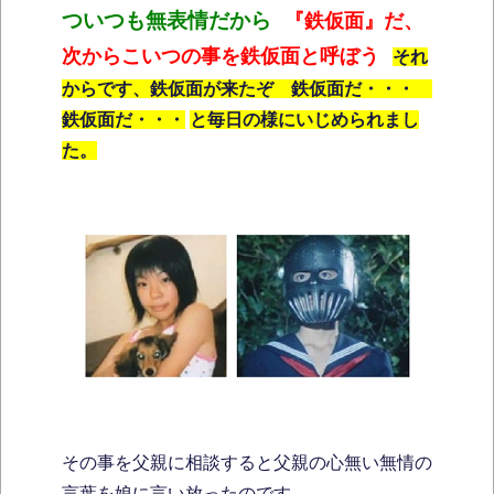
ついつも無表情だから
『鉄仮面』だ、
次からこいつの事を鉄仮面と呼ぼう
それ
からです、鉄仮面が来たぞ 鉄仮面だ・・・
鉄仮面だ・・・
と毎日の様にいじめられまし
た。
その事を父親に相談すると父親の心無い無情の
言葉を娘に言い放ったのです。