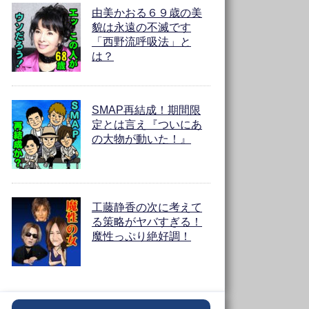
由美かおる６９歳の美
貌は永遠の不滅です
「西野流呼吸法」と
は？
SMAP再結成！期間限
定とは言え『ついにあ
の大物が動いた！』
工藤静香の次に考えて
る策略がヤバすぎる！
魔性っぷり絶好調！