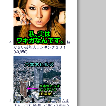
脇
が臭い芸能人ランキング２０！
(40,950)
六本
木ヒルズ住居棟レジデンス内容と