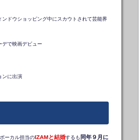
ィンドウショッピング中にスカウトされて芸能界
ーデで映画デビュー
ションに出演
！
IZAMと結婚
同年９月に
ボーカル担当の
するも