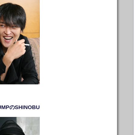
UMPのSHINOBU