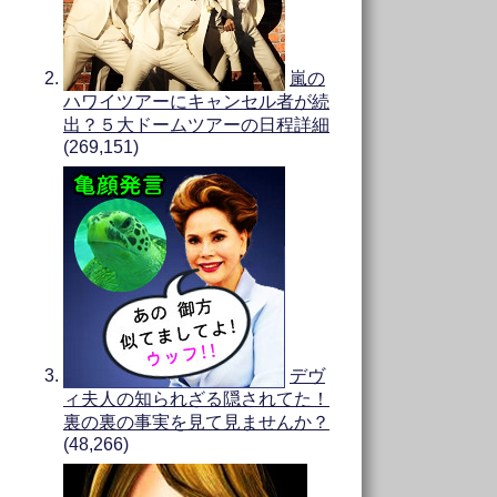
嵐の
ハワイツアーにキャンセル者が続
出？５大ドームツアーの日程詳細
(269,151)
デヴ
ィ夫人の知られざる隠されてた！
裏の裏の事実を見て見ませんか？
(48,266)