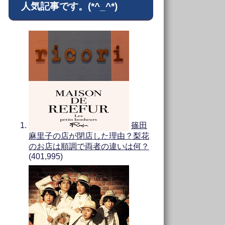
人気記事です。(*^_^*)
篠田
麻里子の店が閉店した理由？梨花
のお店は順調で両者の違いは何？
(401,995)