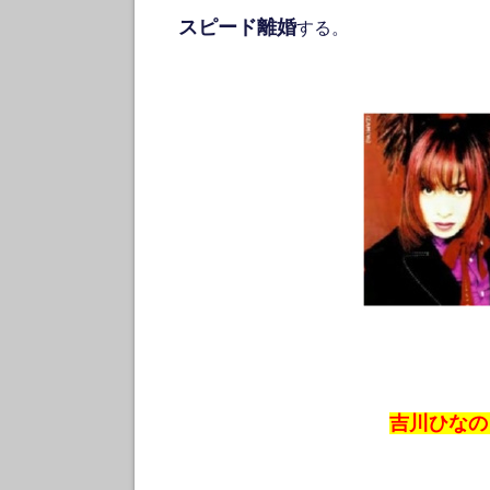
スピード離婚
する。
吉川ひなの