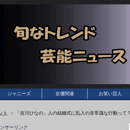
ジャニーズ
女優関連
お笑い芸人
ント
「吉川ひなの」人の結婚式に乱入の非常識な行動って
ンサーリンク