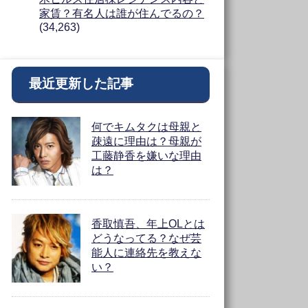
家賃？有名人は誰が住んでるの？
(34,263)
最近更新した記事
何でキムタクは母親と
疎遠に理由は？母親が
工藤静香を嫌いな理由
は？
香取慎吾、年上OLとは
どうなってる？なぜ芸
能人に連絡先を教えな
い？