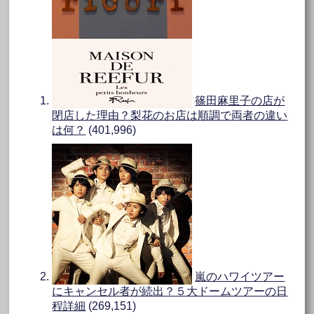
篠田麻里子の店が
閉店した理由？梨花のお店は順調で両者の違い
は何？
(401,996)
嵐のハワイツアー
にキャンセル者が続出？５大ドームツアーの日
程詳細
(269,151)