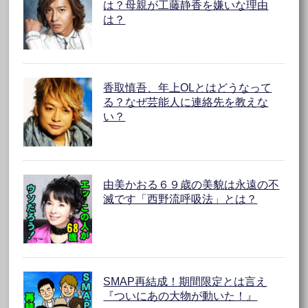
は？母親が工藤静香を嫌いな理由
は？
香取慎吾、年上OLとはどうなって
る？なぜ芸能人に連絡先を教えな
い？
由美かおる６９歳の美貌は永遠の不
滅です「西野流呼吸法」とは？
SMAP再結成！期間限定とは言え
『ついにあの大物が動いた！』