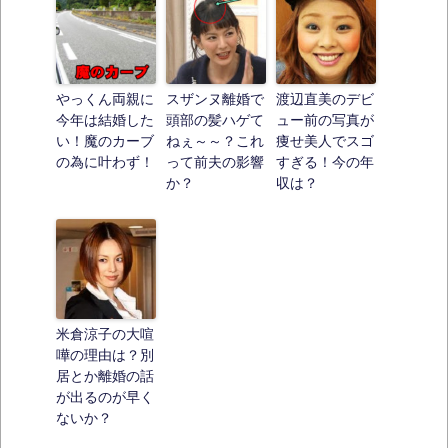
やっくん両親に
スザンヌ離婚で
渡辺直美のデビ
今年は結婚した
頭部の髪ハゲて
ュー前の写真が
い！魔のカーブ
ねぇ～～？これ
痩せ美人でスゴ
の為に叶わず！
って前夫の影響
すぎる！今の年
か？
収は？
米倉涼子の大喧
嘩の理由は？別
居とか離婚の話
が出るのが早く
ないか？