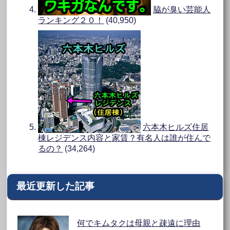
脇が臭い芸能人
ランキング２０！
(40,950)
六本木ヒルズ住居
棟レジデンス内容と家賃？有名人は誰が住んで
るの？
(34,264)
最近更新した記事
何でキムタクは母親と疎遠に理由