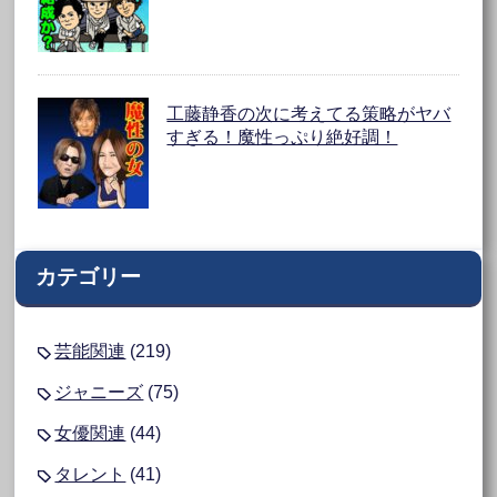
工藤静香の次に考えてる策略がヤバ
すぎる！魔性っぷり絶好調！
カテゴリー
芸能関連
(219)
ジャニーズ
(75)
女優関連
(44)
タレント
(41)