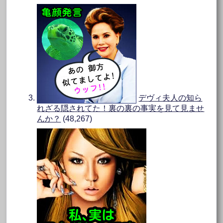
デヴィ夫人の知ら
れざる隠されてた！裏の裏の事実を見て見ませ
んか？
(48,267)