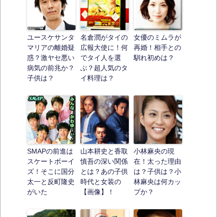
ユースケサンタ
名倉潤がタイの
女優のミムラが
マリアの離婚疑
広報大使に！何
再婚！相手との
惑？激ヤセ悪い
でタイ人を選
馴れ初めは？
病気の前兆か？
ぶ？超人気のタ
子供は？
イ料理は？
SMAPの前進は
山本耕史と香取
小林麻央の現
スケートボーイ
慎吾の深い関係
在！太った理由
ズ！そこに国分
とは？あの子供
は？子供は？小
太一と反町隆史
時代と女装の
林麻央は何カッ
がいた
【画像】！
プか？