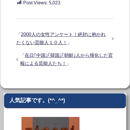
Post Views:
5,023
「
2000人の女性アンケート！絶対に抱かれ
たくない芸能人１０人！
」
「
在日｢中国｣｢韓国｣｢朝鮮｣人から帰化した官
報による芸能人たち！
」
人気記事です。(*^_^*)