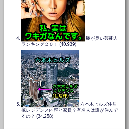
脇が臭い芸能人
ランキング２０！
(40,939)
六本木ヒルズ住居
棟レジデンス内容と家賃？有名人は誰が住んで
るの？
(34,258)