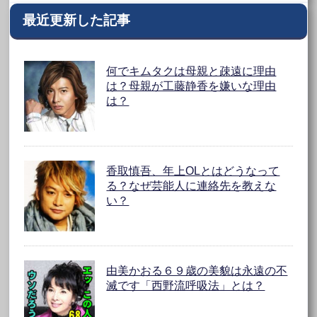
最近更新した記事
何でキムタクは母親と疎遠に理由
は？母親が工藤静香を嫌いな理由
は？
香取慎吾、年上OLとはどうなって
る？なぜ芸能人に連絡先を教えな
い？
由美かおる６９歳の美貌は永遠の不
滅です「西野流呼吸法」とは？