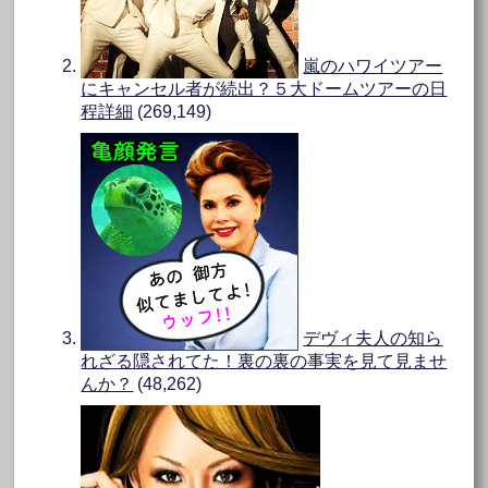
嵐のハワイツアー
にキャンセル者が続出？５大ドームツアーの日
程詳細
(269,149)
デヴィ夫人の知ら
れざる隠されてた！裏の裏の事実を見て見ませ
んか？
(48,262)