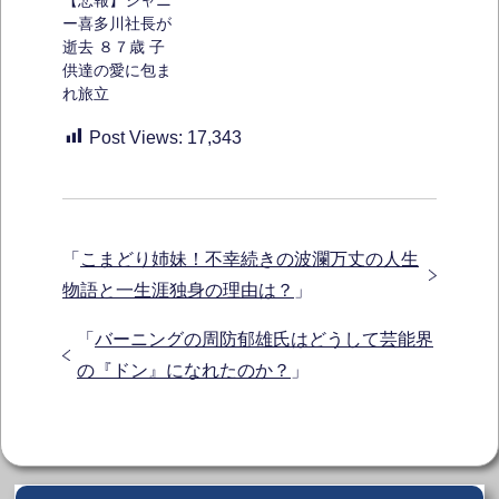
ー喜多川社長が
逝去 ８７歳 子
供達の愛に包ま
れ旅立
Post Views:
17,343
「
こまどり姉妹！不幸続きの波瀾万丈の人生
物語と一生涯独身の理由は？
」
「
バーニングの周防郁雄氏はどうして芸能界
の『ドン』になれたのか？
」