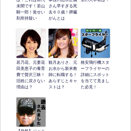
未聞です！若山
さん早すぎる死
騎一郎！覚せい
去６０歳！膵臓
剤所持疑い
がんとは
若乃花、元妻花
観月ありさ、元
格安飛行機スタ
田美恵子の養育
お水から新米教
ーフライヤーの
費で贅沢三昧！
師に転職する！
詳細にスポット
旧姓に戻さない
あらすじとキャ
を当てて見まし
理由は？
ストは？
た必見！
【悲報】ジャニ