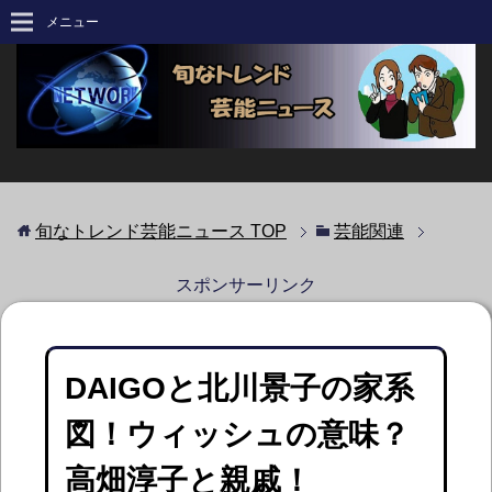
メニュー
旬なトレンド芸能ニュース
TOP
芸能関連
スポンサーリンク
DAIGOと北川景子の家系
図！ウィッシュの意味？
高畑淳子と親戚！