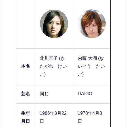
北川景子 (き
内藤 大湖 (な
本名
たがわ けい
いとう だい
こ)
ご)
芸名
同じ
DAIGO
生年
1986年8月22
1978年4月8
月日
日
日