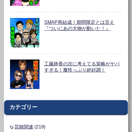
SMAP再結成！期間限定とは言え
『ついにあの大物が動いた！』
工藤静香の次に考えてる策略がヤバ
すぎる！魔性っぷり絶好調！
カテゴリー
芸能関連
(219)