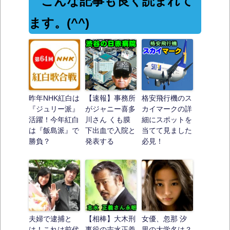
こんな記事も良く読まれて
ます。(^^)
昨年NHK紅白は
【速報】事務所
格安飛行機のス
『ジュリー派』
がジャニー喜多
カイマークの詳
活躍！今年紅白
川さん くも膜
細にスポットを
は『飯島派』で
下出血で入院と
当てて見ました
勝負？
発表する
必見！
夫婦で逮捕と
【相棒】大木刑
女優、忽那 汐
は！これは前代
事役の志水正義
里の大学名は？