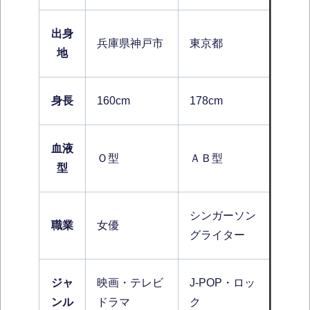
出身
兵庫県神戸市
東京都
地
身長
160cm
178cm
血液
Ｏ型
ＡＢ型
型
シンガーソン
職業
女優
グライター
ジャ
映画・テレビ
J-POP・ロッ
ンル
ドラマ
ク