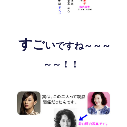
す
ご
い
ですね～～～
～～！！