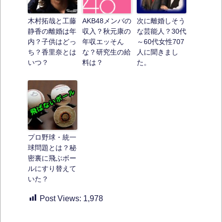
木村拓哉と工藤
AKB48メンバの
次に離婚しそう
静香の離婚は年
収入？秋元康の
な芸能人？30代
内？子供はどっ
年収エッそん
～60代女性707
ち？香里奈とは
な？研究生の給
人に聞きまし
いつ？
料は？
た。
プロ野球・統一
球問題とは？秘
密裏に飛ぶボー
ルにすり替えて
いた？
Post Views:
1,978