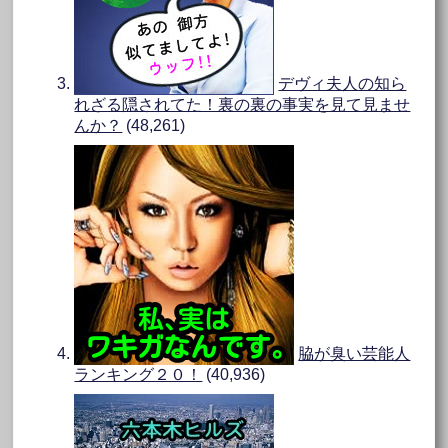
デヴィ夫人の知ら
れざる隠されてた！裏の裏の事実を見て見ませ
んか？
(48,261)
脇が臭い芸能人
ランキング２０！
(40,936)