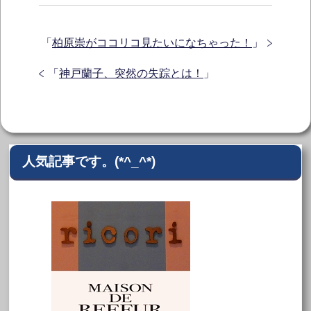
「
柏原崇がココリコ見たいになちゃった！
」
「
神戸蘭子、突然の失踪とは！
」
人気記事です。(*^_^*)