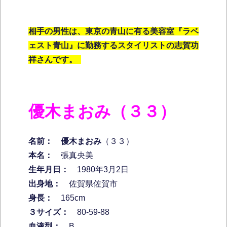
相手の男性は、東京の青山に有る美容室『ラベ
ェスト青山』に勤務するスタイリストの志賀功
祥さんです。
優木まおみ（３３）
名前：
優木まおみ
（３３）
本名：
張真央美
生年月日：
1980年3月2日
出身地：
佐賀県佐賀市
身長：
165cm
３サイズ：
80-59-88
血液型：
B