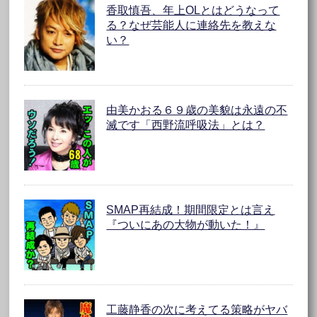
香取慎吾、年上OLとはどうなって
る？なぜ芸能人に連絡先を教えな
い？
由美かおる６９歳の美貌は永遠の不
滅です「西野流呼吸法」とは？
SMAP再結成！期間限定とは言え
『ついにあの大物が動いた！』
工藤静香の次に考えてる策略がヤバ