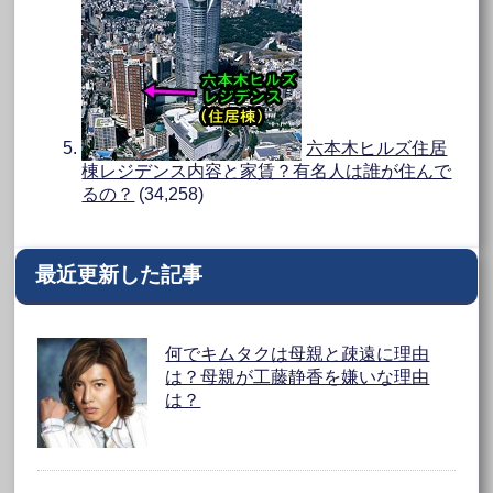
六本木ヒルズ住居
棟レジデンス内容と家賃？有名人は誰が住んで
るの？
(34,258)
最近更新した記事
何でキムタクは母親と疎遠に理由
は？母親が工藤静香を嫌いな理由
は？