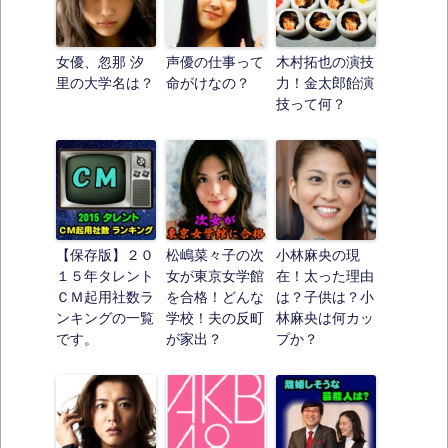
女優、忽那 汐
声優の仕事って
木村拓也の演技
里の大学名は？
命がけなの？
力！金太郎飴演
技って何？
【保存版】２０
松嶋菜々子の次
小林麻央の現
１５年タレント
女が東京女学館
在！太った理由
ＣＭ起用社数ラ
を合格！どんな
は？子供は？小
ンキングの一覧
学校！夫の反町
林麻央は何カッ
です。
が家出？
プか？