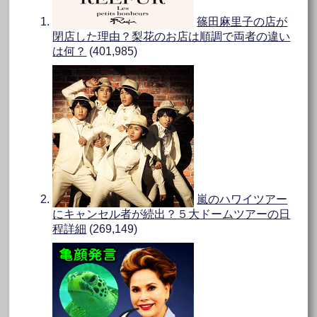
篠田麻里子の店が
閉店した理由？梨花のお店は順調で両者の違い
は何？
(401,985)
嵐のハワイツアー
にキャンセル者が続出？５大ドームツアーの日
程詳細
(269,149)