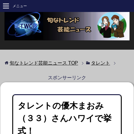
メニュー
旬なトレンド芸能ニュース
TOP
タレント
スポンサーリンク
タレントの優木まおみ
（３３）さんハワイで挙
式！