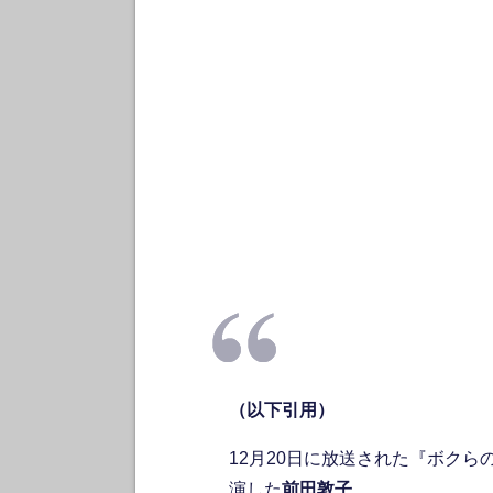
（以下引用）
12月20日に放送された『ボクら
演した
前田敦子
。