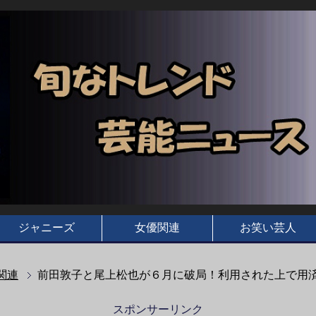
ジャニーズ
女優関連
お笑い芸人
関連
前田敦子と尾上松也が６月に破局！利用された上で用済
スポンサーリンク