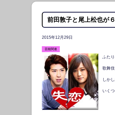
前田敦子と尾上松也が６
2015年12月29日
芸能関連
ふたり
歌舞伎
しかし
いくつ