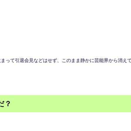
改まって引退会見などはせず、このまま静かに芸能界から消え
だ？