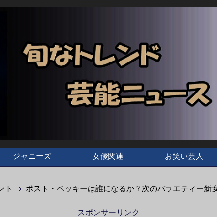
ジャニーズ
女優関連
お笑い芸人
ント
ポスト・ベッキーは誰になるか？次のバラエティー新
スポンサーリンク