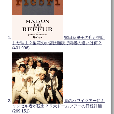
篠田麻里子の店が閉店
した理由？梨花のお店は順調で両者の違いは何？
(401,996)
嵐のハワイツアーにキ
ャンセル者が続出？５大ドームツアーの日程詳細
(269,151)