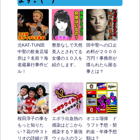
元KAT-TUN田
整形なしで天然
田中聖への口止
中聖の飲食店場
美人とされてる
め料が２０００
所は？名前？海
女優の１０人を
万円！事務所が
老蔵暴行事件ビ
紹介します。
喋られたら困る
ル！
事とは？
桜田淳子の事を
エボラ出血熱の
オコエ瑠偉 ド
もっと知りた
感染はどこから
ラフト予想・契
い？花の中３ト
感染する？最強
約金・年俸予想
リオの詳細と淳
ウィルスのラン
額は？