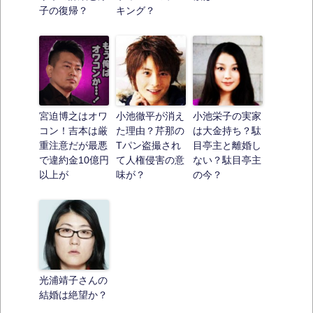
子の復帰？
キング？
宮迫博之はオワ
小池徹平が消え
小池栄子の実家
コン！吉本は厳
た理由？芹那の
は大金持ち？駄
重注意だが最悪
Tパン盗撮され
目亭主と離婚し
で違約金10億円
て人権侵害の意
ない？駄目亭主
以上が
味が？
の今？
光浦靖子さんの
結婚は絶望か？