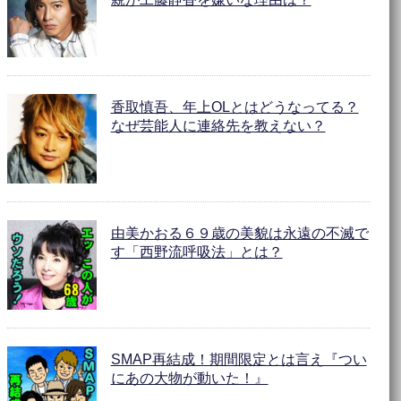
香取慎吾、年上OLとはどうなってる？
なぜ芸能人に連絡先を教えない？
由美かおる６９歳の美貌は永遠の不滅で
す「西野流呼吸法」とは？
SMAP再結成！期間限定とは言え『つい
にあの大物が動いた！』