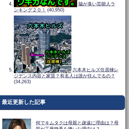
脇が臭い芸能人ラ
ンキング２０！
(40,950)
六本木ヒルズ住居棟レ
ジデンス内容と家賃？有名人は誰が住んでるの？
(34,263)
最近更新した記事
何でキムタクは母親と疎遠に理由は？母
親が工藤静香を嫌いな理由は？