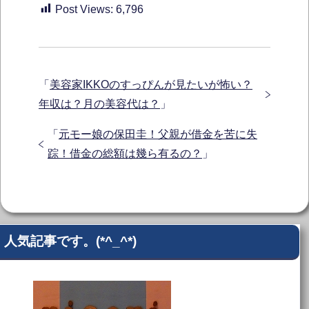
Post Views:
6,796
「
美容家IKKOのすっぴんが見たいが怖い？
年収は？月の美容代は？
」
「
元モー娘の保田圭！父親が借金を苦に失
踪！借金の総額は幾ら有るの？
」
人気記事です。(*^_^*)