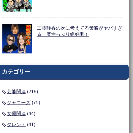
工藤静香の次に考えてる策略がヤバすぎ
る！魔性っぷり絶好調！
カテゴリー
芸能関連
(219)
ジャニーズ
(75)
女優関連
(44)
タレント
(41)