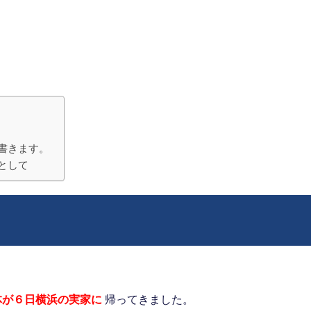
書きます。
として
体が６日横浜の実家に
帰ってきました。