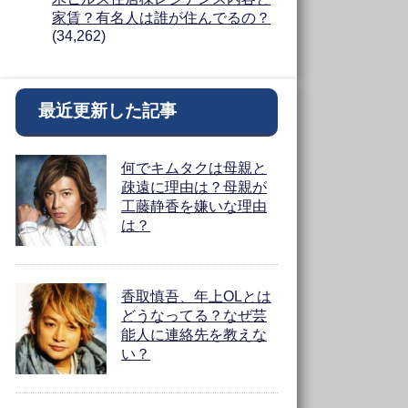
家賃？有名人は誰が住んでるの？
(34,262)
最近更新した記事
何でキムタクは母親と
疎遠に理由は？母親が
工藤静香を嫌いな理由
は？
香取慎吾、年上OLとは
どうなってる？なぜ芸
能人に連絡先を教えな
い？