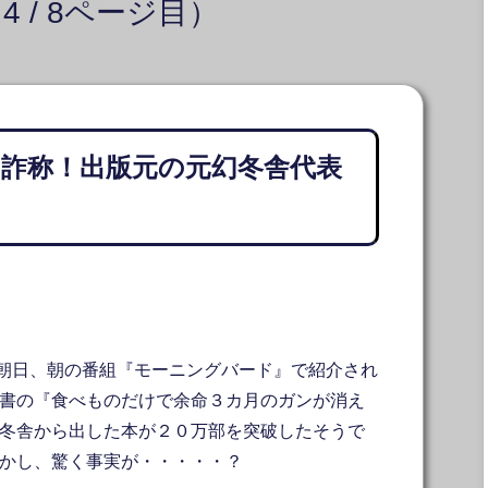
 / 8ページ目）
の詐称！出版元の元幻冬舎代表
朝日、朝の番組『モーニングバード』で紹介され
著書の『食べものだけで余命３カ月のガンが消え
幻冬舎から出した本が２０万部を突破したそうで
しかし、驚く事実が・・・・・？