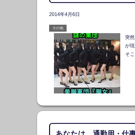
2014年4月6日
その他
突然
が現
そ
あなたは、通勤用・仕