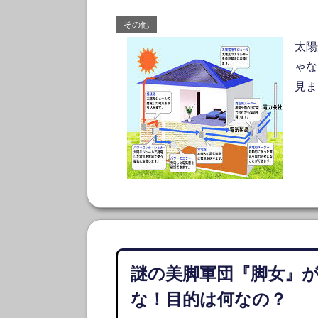
その他
太陽
ゃな
見ま
謎の美脚軍団『脚女』
な！目的は何なの？