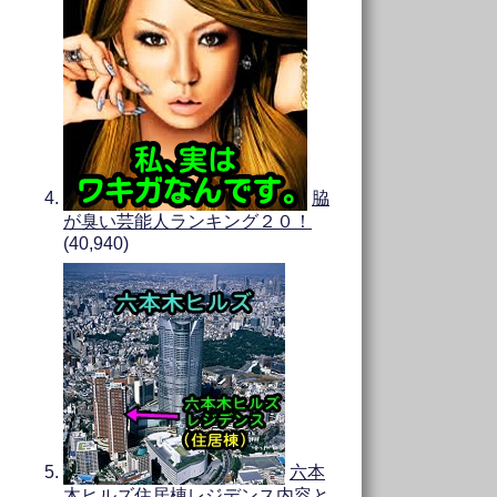
脇
が臭い芸能人ランキング２０！
(40,940)
六本
木ヒルズ住居棟レジデンス内容と