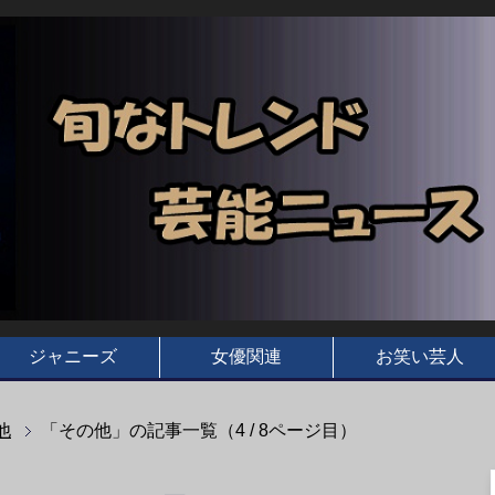
ジャニーズ
女優関連
お笑い芸人
他
「その他」の記事一覧（4 / 8ページ目）