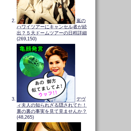
嵐の
ハワイツアーにキャンセル者が続
出？５大ドームツアーの日程詳細
(269,150)
デヴ
ィ夫人の知られざる隠されてた！
裏の裏の事実を見て見ませんか？
(48,265)