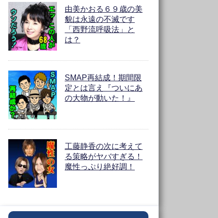
由美かおる６９歳の美
貌は永遠の不滅です
「西野流呼吸法」と
は？
SMAP再結成！期間限
定とは言え『ついにあ
の大物が動いた！』
工藤静香の次に考えて
る策略がヤバすぎる！
魔性っぷり絶好調！