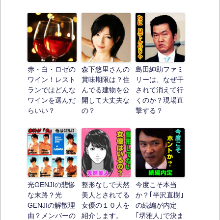
赤・白・ロゼの
森下悠里さんの
島田紳助ファミ
ワイン！レスト
賞味期限は？住
リーは、なぜ干
ランではどんな
んでる建物を公
されて消えて行
ワインを選んだ
開して大丈夫な
くのか？現場直
らいい？
の？
撃する？
光GENJIの悲惨
整形なしで天然
今度こそ本当
な末路？光
美人とされてる
か？｢半沢直樹｣
GENJIの解散理
女優の１０人を
の続編が内定
由？メンバーの
紹介します。
｢堺雅人｣で決ま