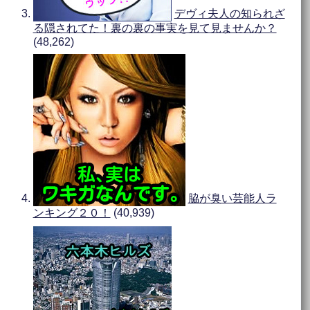
デヴィ夫人の知られざ
る隠されてた！裏の裏の事実を見て見ませんか？
(48,262)
脇が臭い芸能人ラ
ンキング２０！
(40,939)