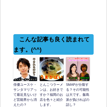
こんな記事も良く読まれて
ます。(^^)
俳優ユースケ・
とんこつラーメ
SMAPが分裂す
サンタマリアっ
ンは、お好きで
る？その可能性
て最近見ないけ
すか？福岡のお
は大です。飯島
ど芸能界から消
店を色々と紹介
派が負ければの
えたの？
します。
話し？