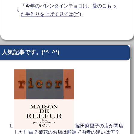
「
今年のバレンタインチョコは、愛のこもっ
た手作りを上げて見ては(^^)
」
人気記事です。(*^_^*)
篠田麻里子の店が閉店
した理由？梨花のお店は順調で両者の違いは何？