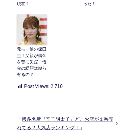
現在？
った！
元モー娘の保田
圭！父親が借金
を苦に失踪！借
金の総額は幾ら
有るの？
Post Views:
2,710
「
博多名産『辛子明太子』どこお店が１番売
れてる？人気店ランキング！
」