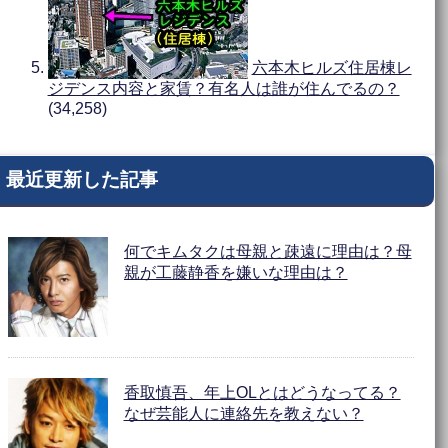
六本木ヒルズ住居棟レ
ジデンス内容と家賃？有名人は誰が住んでるの？
(34,258)
最近更新した記事
何でキムタクは母親と疎遠に理由は？母
親が工藤静香を嫌いな理由は？
香取慎吾、年上OLとはどうなってる？
なぜ芸能人に連絡先を教えない？