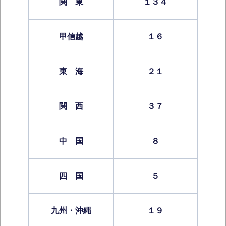
関 東
１３４
甲信越
１６
東 海
２１
関 西
３７
中 国
８
四 国
５
九州・沖縄
１９