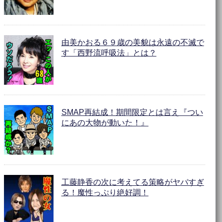
由美かおる６９歳の美貌は永遠の不滅で
す「西野流呼吸法」とは？
SMAP再結成！期間限定とは言え『つい
にあの大物が動いた！』
工藤静香の次に考えてる策略がヤバすぎ
る！魔性っぷり絶好調！