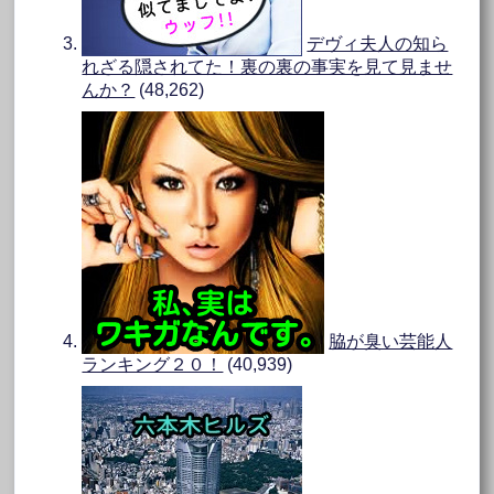
デヴィ夫人の知ら
れざる隠されてた！裏の裏の事実を見て見ませ
んか？
(48,262)
脇が臭い芸能人
ランキング２０！
(40,939)