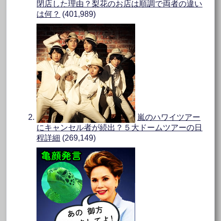
閉店した理由？梨花のお店は順調で両者の違い
は何？
(401,989)
嵐のハワイツアー
にキャンセル者が続出？５大ドームツアーの日
程詳細
(269,149)