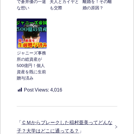
で蒼井優の一途
夫人とカイヤと
離婚を！その離
な想い
も交際
婚の原因？
ジャニーズ事務
所の総資産が
500億円！個人
資産を既に生前
贈与済み
Post Views:
4,016
「
ＣＭからブレークした稲村亜美ってどんな
子？大学はどこに通ってる？
」