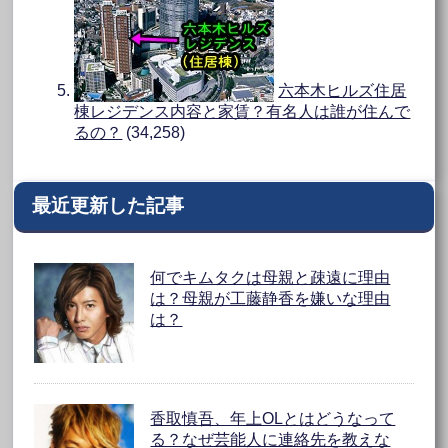
六本木ヒルズ住居
棟レジデンス内容と家賃？有名人は誰が住んで
るの？
(34,258)
最近更新した記事
何でキムタクは母親と疎遠に理由
は？母親が工藤静香を嫌いな理由
は？
香取慎吾、年上OLとはどうなって
る？なぜ芸能人に連絡先を教えな