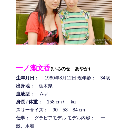
一ノ瀬文香
(いちのせ あやか)
生年月日：
1980年8月12日 現年齢： 34歳
出身地：
栃木県
血液型：
A型
身長 / 体重：
158 cm / ― kg
スリーサイズ：
90 – 58 – 84 cm
仕事：
グラビアモデル モデル内容： 一
般、水着