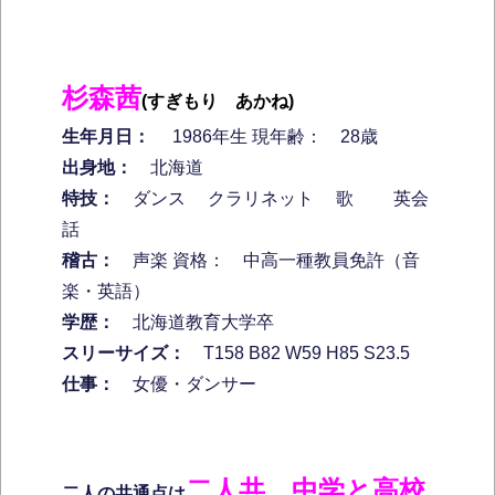
杉森茜
(すぎもり あかね)
生年月日：
1986年生 現年齢： 28歳
出身地：
北海道
特技：
ダンス クラリネット 歌 英会
話
稽古：
声楽 資格： 中高一種教員免許（音
楽・英語）
学歴：
北海道教育大学卒
スリーサイズ：
T158 B82 W59 H85 S23.5
仕事：
女優・ダンサー
二人共、中学と高校
二人の共通点は