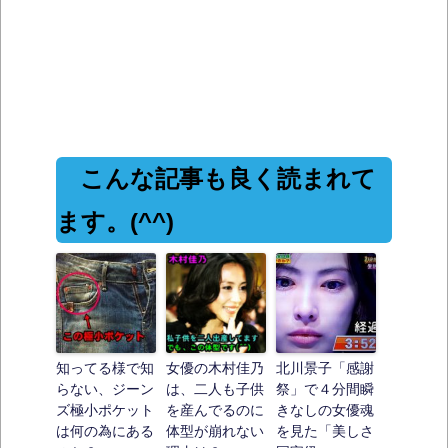
こんな記事も良く読まれて
ます。(^^)
知ってる様で知
女優の木村佳乃
北川景子「感謝
らない、ジーン
は、二人も子供
祭」で４分間瞬
ズ極小ポケット
を産んでるのに
きなしの女優魂
は何の為にある
体型が崩れない
を見た「美しさ