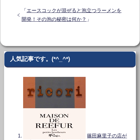
「
エースコックが混ぜると泡立つラーメンを
開発！その泡の秘密は何か？
」
人気記事です。(*^_^*)
篠田麻里子の店が