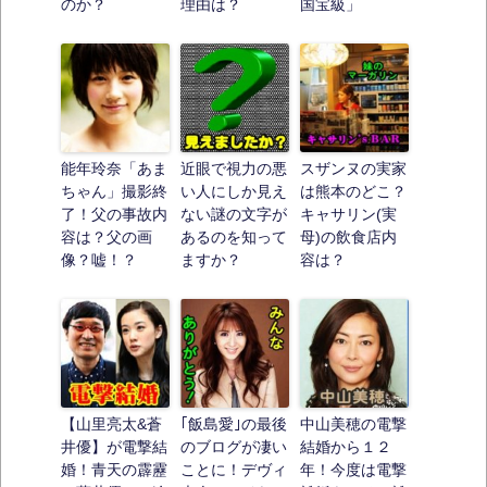
のか？
理由は？
国宝級」
能年玲奈「あま
近眼で視力の悪
スザンヌの実家
ちゃん」撮影終
い人にしか見え
は熊本のどこ？
了！父の事故内
ない謎の文字が
キャサリン(実
容は？父の画
あるのを知って
母)の飲食店内
像？嘘！？
ますか？
容は？
【山里亮太&蒼
｢飯島愛｣の最後
中山美穂の電撃
井優】が電撃結
のブログが凄い
結婚から１２
婚！青天の霹靂
ことに！デヴィ
年！今度は電撃