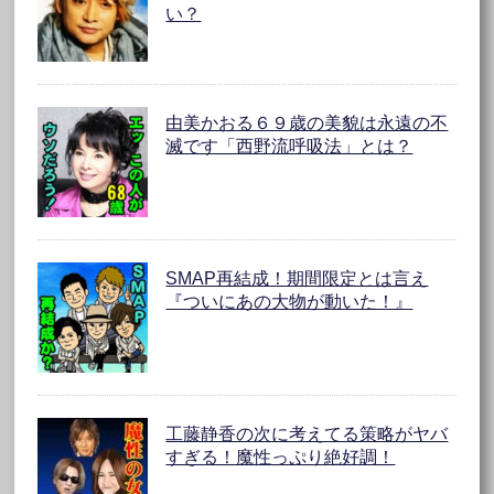
い？
由美かおる６９歳の美貌は永遠の不
滅です「西野流呼吸法」とは？
SMAP再結成！期間限定とは言え
『ついにあの大物が動いた！』
工藤静香の次に考えてる策略がヤバ
すぎる！魔性っぷり絶好調！