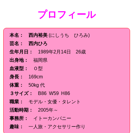
プロフィール
本名：
西内裕美
(にしうち ひろみ)
芸名：
西内ひろ
生年月日：
1989年2月14日 26歳
出身地：
福岡県
血液型：
Ｏ型
身長：
169cm
体重：
50kg 代
３サイズ：
B86 W59 H86
職業：
モデル・女優・タレント
活動時期：
2005年～
事務所：
イトーカンパニー
趣味：
一人旅・アクセサリー作り