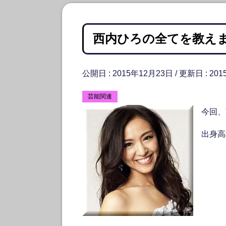
西内ひろの全てを教え
公開日 :
2015年12月23日
/ 更新日 :
201
芸能関連
今回、
出身高