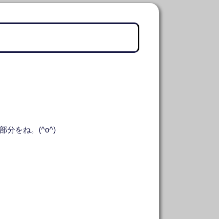
をね。(^o^)