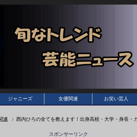
ジャニーズ
女優関連
お笑い芸人
関連
西内ひろの全てを教えます！出身高校・大学・身長・
スポンサーリンク