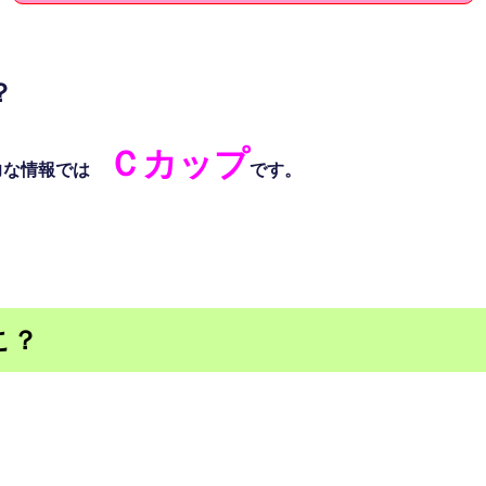
？
Ｃカップ
力な情報では
です。
こ？