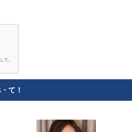
して。
べ・て！