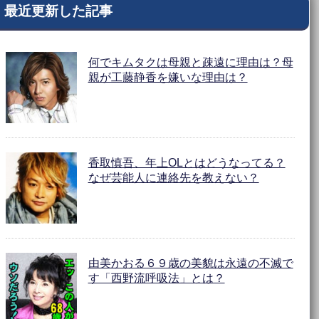
最近更新した記事
何でキムタクは母親と疎遠に理由は？母
親が工藤静香を嫌いな理由は？
香取慎吾、年上OLとはどうなってる？
なぜ芸能人に連絡先を教えない？
由美かおる６９歳の美貌は永遠の不滅で
す「西野流呼吸法」とは？