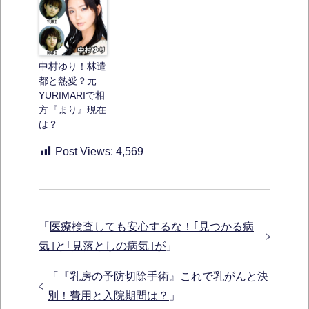
中村ゆり！林遣
都と熱愛？元
YURIMARIで相
方『まり』現在
は？
Post Views:
4,569
「
医療検査しても安心するな！｢見つかる病
気｣と｢見落としの病気｣が
」
「
『乳房の予防切除手術』これで乳がんと決
別！費用と入院期間は？
」