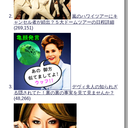
嵐のハワイツアーにキ
ャンセル者が続出？５大ドームツアーの日程詳細
(269,151)
デヴィ夫人の知られざ
る隠されてた！裏の裏の事実を見て見ませんか？
(48,266)