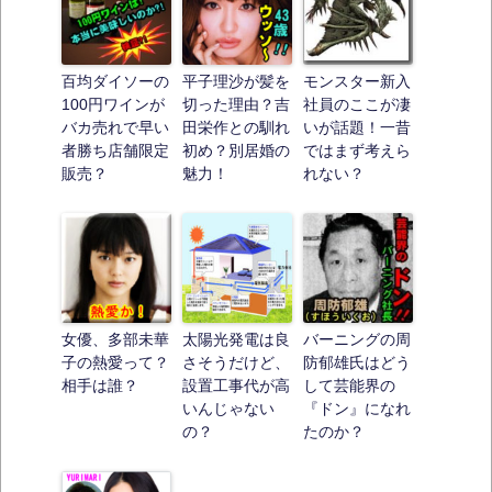
百均ダイソーの
平子理沙が髪を
モンスター新入
100円ワインが
切った理由？吉
社員のここが凄
バカ売れで早い
田栄作との馴れ
いが話題！一昔
者勝ち店舗限定
初め？別居婚の
ではまず考えら
販売？
魅力！
れない？
女優、多部未華
太陽光発電は良
バーニングの周
子の熱愛って？
さそうだけど、
防郁雄氏はどう
相手は誰？
設置工事代が高
して芸能界の
いんじゃない
『ドン』になれ
の？
たのか？