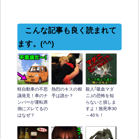
こんな記事も良く読まれて
ます。(^^)
軽自動車の不思
熱烈のキスの相
殺人｢吸血マダ
議発見！車のナ
手は誰か？
ニ｣の恐怖を知
ンバーが運転席
らないと損しま
側にズレてるの
すよ！致死率30
はなぜ？
～40％！