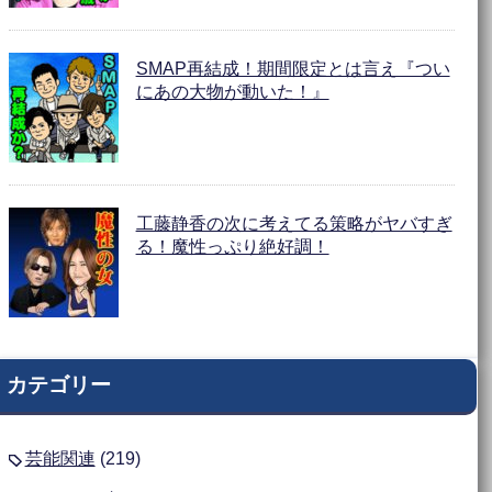
SMAP再結成！期間限定とは言え『つい
にあの大物が動いた！』
工藤静香の次に考えてる策略がヤバすぎ
る！魔性っぷり絶好調！
カテゴリー
芸能関連
(219)