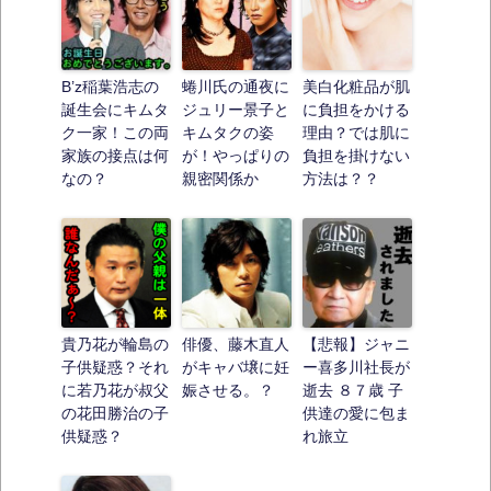
B’z稲葉浩志の
蜷川氏の通夜に
美白化粧品が肌
誕生会にキムタ
ジュリー景子と
に負担をかける
ク一家！この両
キムタクの姿
理由？では肌に
家族の接点は何
が！やっぱりの
負担を掛けない
なの？
親密関係か
方法は？？
貴乃花が輪島の
俳優、藤木直人
【悲報】ジャニ
子供疑惑？それ
がキャバ壌に妊
ー喜多川社長が
に若乃花が叔父
娠させる。？
逝去 ８７歳 子
の花田勝治の子
供達の愛に包ま
供疑惑？
れ旅立