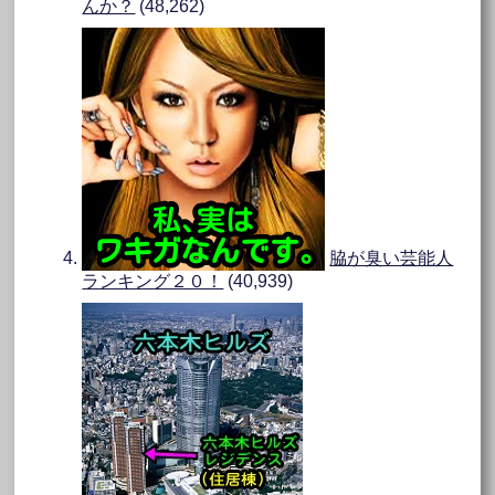
んか？
(48,262)
脇が臭い芸能人
ランキング２０！
(40,939)