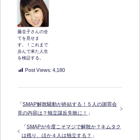
藤圭子さんの全
てを見せま
す。！これまで
歩んで来た人生
を検証する。
Post Views:
4,180
「
SMAP解散騒動が終結する！５人の謝罪会
見の内容は？独立謀反失敗に！
」
「
SMAPが今度こそマジで解散か？キムタク
は残り、ほか４人は独立する？
」