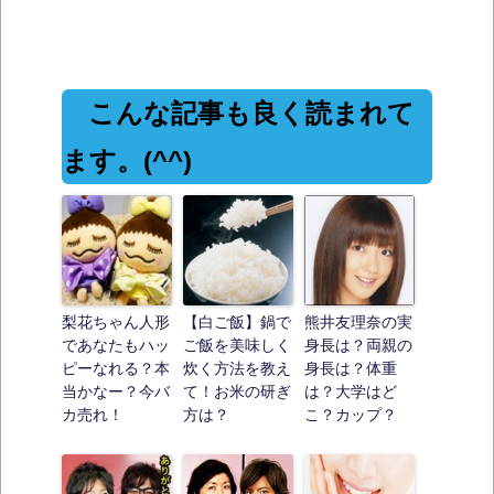
こんな記事も良く読まれて
ます。(^^)
梨花ちゃん人形
【白ご飯】鍋で
熊井友理奈の実
であなたもハッ
ご飯を美味しく
身長は？両親の
ピーなれる？本
炊く方法を教え
身長は？体重
当かなー？今バ
て！お米の研ぎ
は？大学はど
カ売れ！
方は？
こ？カップ？