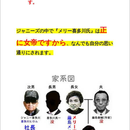
す。
正
ジャニーズの中で『メリー喜多川氏』は
に女帝ですから
、なんでも自分の思い
通りにされます。