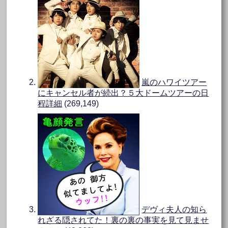
嵐のハワイツアー
にキャンセル者が続出？５大ドームツアーの日
程詳細
(269,149)
デヴィ夫人の知ら
れざる隠されてた！裏の裏の事実を見て見ませ