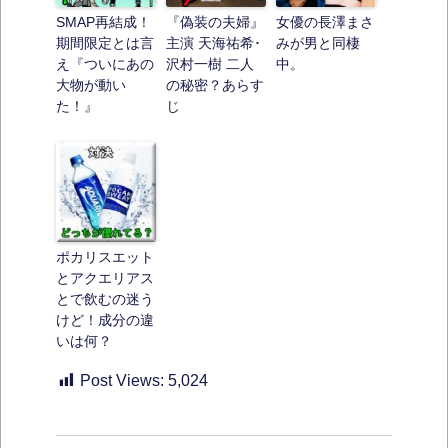
SMAP再結成！
『偽装の夫婦』
女優の長澤まさ
期間限定とは言
主演 天海祐希･
みが男と同棲
え『ついにあの
沢村一樹 二人
中。
大物が動い
の秘密？あらす
た！』
じ
ポカリスエット
とアクエリアス
とで飲むの迷う
けど！成分の違
いは何？
Post Views:
5,024