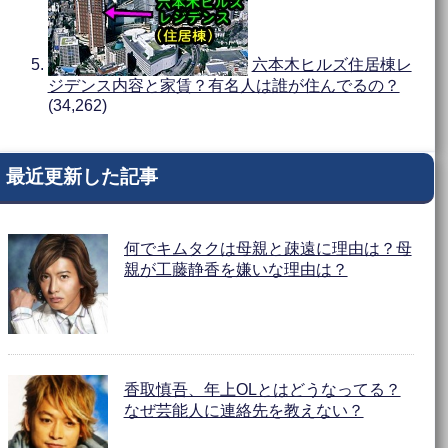
六本木ヒルズ住居棟レ
ジデンス内容と家賃？有名人は誰が住んでるの？
(34,262)
最近更新した記事
何でキムタクは母親と疎遠に理由は？母
親が工藤静香を嫌いな理由は？
香取慎吾、年上OLとはどうなってる？
なぜ芸能人に連絡先を教えない？