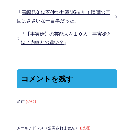
「
高嶋兄弟は不仲で共演NG６年！喧嘩の原
因はささいな一言事だった
」
「
【事実婚】の芸能人を１０人！事実婚と
は？内縁との違い？
」
コメントを残す
名前
(必須)
メールアドレス（公開されません）
(必須)