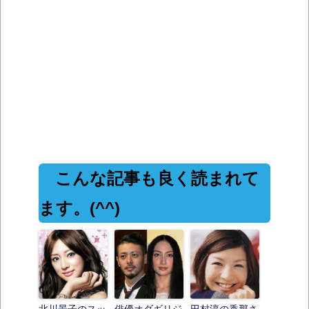
こんな記事も良く読まれて
ます。(^^)
北川景子のスッ
俳優オダギリジ
田村淳の香那さ