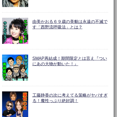
由美かおる６９歳の美貌は永遠の不滅で
す「西野流呼吸法」とは？
SMAP再結成！期間限定とは言え『つい
にあの大物が動いた！』
工藤静香の次に考えてる策略がヤバすぎ
る！魔性っぷり絶好調！