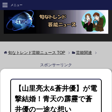
メニュー
旬なトレンド芸能ニュース
TOP
芸能関連
スポンサーリンク
【山里亮太&蒼井優】が電
撃結婚！青天の霹靂で蒼
井優の一途な想い