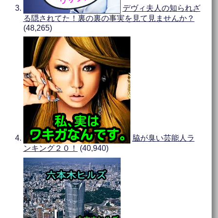
デヴィ夫人の知られざ
る隠されてた！裏の裏の事実を見て見ませんか？
(48,265)
脇が臭い芸能人ラ
ンキング２０！
(40,940)