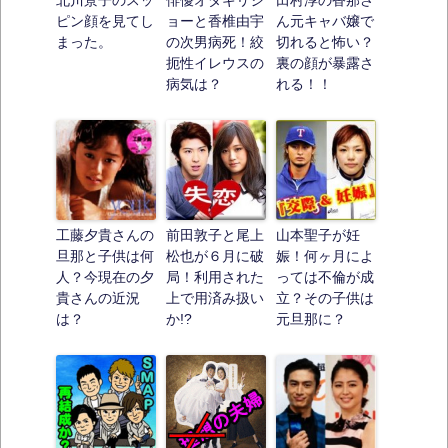
ピン顔を見てし
ョーと香椎由宇
ん元キャバ嬢で
まった。
の次男病死！絞
切れると怖い？
扼性イレウスの
裏の顔が暴露さ
病気は？
れる！！
工藤夕貴さんの
前田敦子と尾上
山本聖子が妊
旦那と子供は何
松也が６月に破
娠！何ヶ月によ
人？今現在の夕
局！利用された
っては不倫が成
貴さんの近況
上で用済み扱い
立？その子供は
は？
か!?
元旦那に？