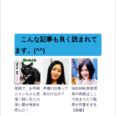
こんな記事も良く読まれて
ます。(^^)
英国で、お手柄
声優の仕事って
SKE48松井珠理
ニャンちゃん登
命がけなの？
奈の高校はここ
場！飼い主との
で決まりだ？眼
深い愛が奇跡を
帯が可愛すぎる
呼んだ！
【画像】