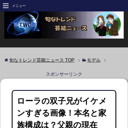
メニュー
旬なトレンド芸能ニュース
TOP
モデル
スポンサーリンク
ローラの双子兄がイケメ
ンすぎる画像！本名と家
族構成は？父親の現在