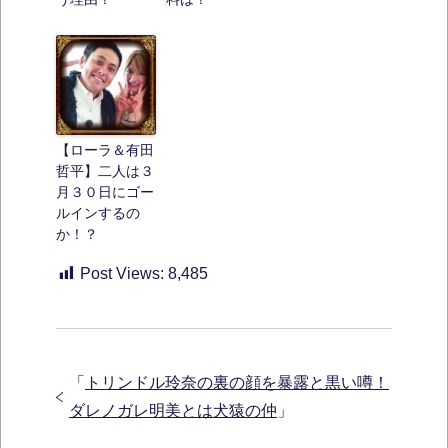
【ローラ＆有田
哲平】二人は３
月３０日にゴー
ルインするの
か！？
Post Views:
8,485
「
トリンドル玲奈の裏の顔を暴露と黒い噂！
ダレノガレ明美とは犬猿の仲
」