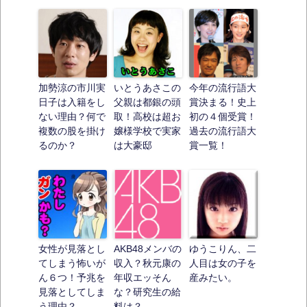
加勢涼の市川実
いとうあさこの
今年の流行語大
日子は入籍をし
父親は都銀の頭
賞決まる！史上
ない理由？何で
取！高校は超お
初の４個受賞！
複数の股を掛け
嬢様学校で実家
過去の流行語大
るのか？
は大豪邸
賞一覧！
女性が見落とし
AKB48メンバの
ゆうこりん、二
てしまう怖いが
収入？秋元康の
人目は女の子を
ん６つ！予兆を
年収エッそん
産みたい。
見落としてしま
な？研究生の給
う理由？
料は？