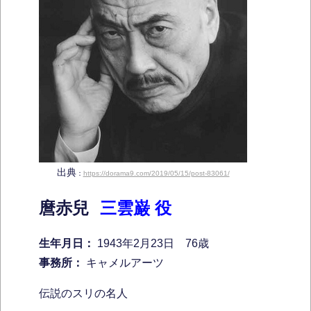
出典
：
https://dorama9.com/2019/05/15/post-83061/
麿赤兒
三雲巌 役
生年月日：
1943年2月23日 76歳
事務所：
キャメルアーツ
伝説のスリの名人