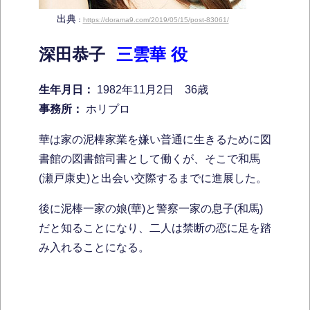
出典
：
https://dorama9.com/2019/05/15/post-83061/
深田恭子
三雲華 役
生年月日：
1982年11月2日 36歳
事務所：
ホリプロ
華は家の泥棒家業を嫌い普通に生きるために図
書館の図書館司書として働くが、そこで和馬
(瀬戸康史)と出会い交際するまでに進展した。
後に泥棒一家の娘(華)と警察一家の息子(和馬)
だと知ることになり、二人は禁断の恋に足を踏
み入れることになる。