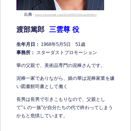
出典
：
https://dorama9.com/2019/05/15/post-83061/
渡部篤郎
三雲尊 役
生年月日：
1968年5月5日 51歳
事務所：
スターダストプロモーション
華の父親で、美術品専門の泥棒さんです。
泥棒一家でありながら、娘の華は泥棒家業を嫌
い図書館司書として働く
長男は長男で引きこもりなので、父親とし
て”Ｌの一族”が自分たちの代で終わってしまう
かもと危惧しています。