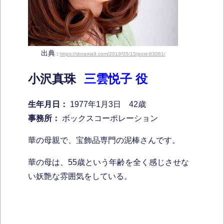
出典
：
https://dorama9.com/2019/05/15/post-83061/
小沢真珠
三雲悦子 役
生年月日：
1977年1月3日 42歳
事務所：
ボックスコーポレーション
華の母親で、宝飾品専門の泥棒さんです。
華の母は、55歳という年齢を全く感じさせな
い妖艶な雰囲気をしている。