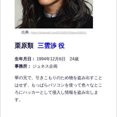
出典
：
https://dorama9.com/2019/05/15/post-83061/
栗原類
三雲渉 役
生年月日：
1994年12月6日 24歳
事務所：
ジュネス企画
華の兄で、引きこもりのため物を盗み出すこと
はせず、もっぱらパソコンを使って色々なとこ
ろにハッカーとして侵入し情報を盗み出しま
す。