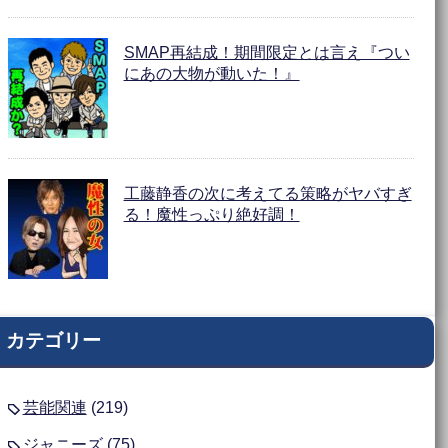
SMAP再結成！期間限定とは言え『つい
にあの大物が動いた！』
工藤静香の次に考えてる策略がヤバすぎ
る！魔性っぷり絶好調！
カテゴリー
芸能関連
(219)
ジャニーズ
(75)