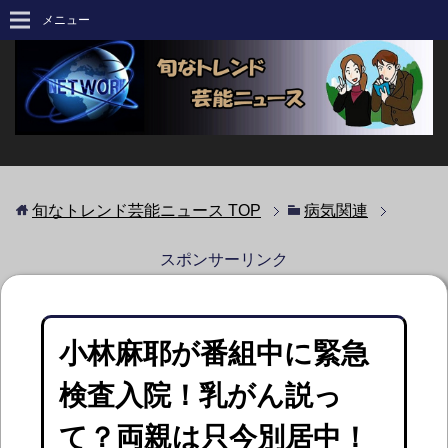
メニュー
旬なトレンド芸能ニュース
TOP
病気関連
スポンサーリンク
小林麻耶が番組中に緊急
検査入院！乳がん説っ
て？両親は只今別居中！