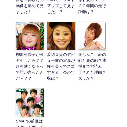
画像を集めて見
アップして見ま
２２年間の走行
ました！
した。？
距離は？
柳原可奈子が激
渡辺直美のデビ
楽しんご、表の
ヤセしたら？？
ュー前の写真が
顔と裏の顔？逮
超可愛くなるっ
痩せ美人でスゴ
捕まで秒読み！
て誰が言ったん
すぎる！今の年
干された理由？
だ～？？
収は？
ズラか？
SMAPの前進は
スケートボーイ