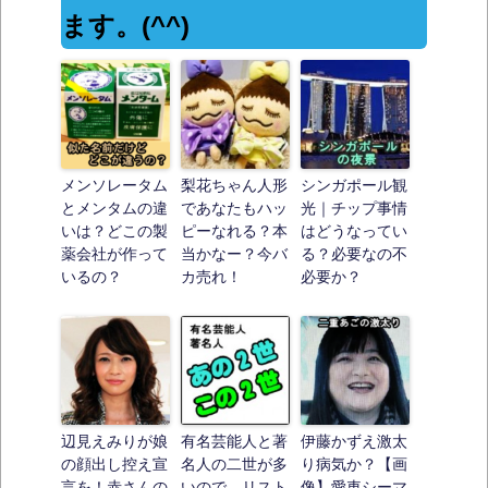
ます。(^^)
メンソレータム
梨花ちゃん人形
シンガポール観
とメンタムの違
であなたもハッ
光｜チップ事情
いは？どこの製
ピーなれる？本
はどうなってい
薬会社が作って
当かなー？今バ
る？必要なの不
いるの？
カ売れ！
必要か？
辺見えみりが娘
有名芸能人と著
伊藤かずえ激太
の顔出し控え宣
名人の二世が多
り病気か？【画
言を！赤さんの
いので、リスト
像】愛車シーマ