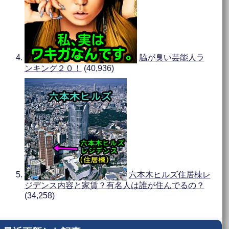
脇が臭い芸能人ラ
ンキング２０！
(40,936)
六本木ヒルズ住居棟レ
ジデンス内容と家賃？有名人は誰が住んでるの？
(34,258)