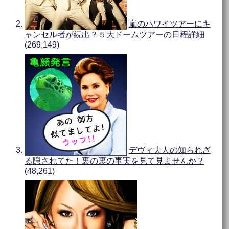
嵐のハワイツアーにキ
ャンセル者が続出？５大ドームツアーの日程詳細
(269,149)
デヴィ夫人の知られざ
る隠されてた！裏の裏の事実を見て見ませんか？
(48,261)