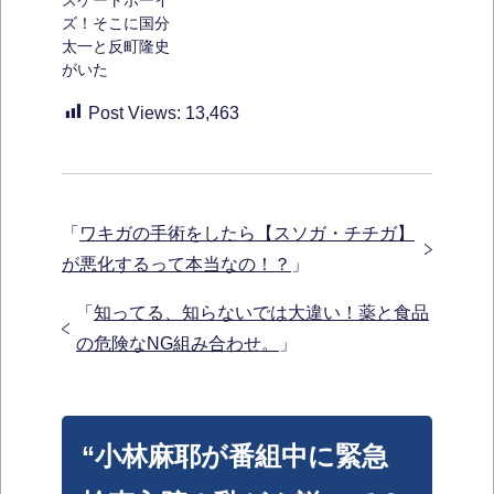
ズ！そこに国分
太一と反町隆史
がいた
Post Views:
13,463
「
ワキガの手術をしたら【スソガ・チチガ】
が悪化するって本当なの！？
」
「
知ってる、知らないでは大違い！薬と食品
の危険なNG組み合わせ。
」
“小林麻耶が番組中に緊急