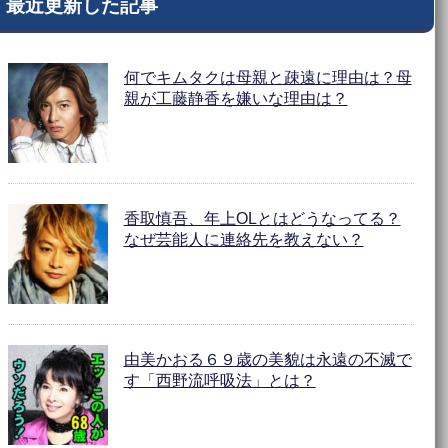
最近更新した記事
何でキムタクは母親と疎遠に理由は？母
親が工藤静香を嫌いな理由は？
香取慎吾、年上OLとはどうなってる？
なぜ芸能人に連絡先を教えない？
由美かおる６９歳の美貌は永遠の不滅で
す「西野流呼吸法」とは？